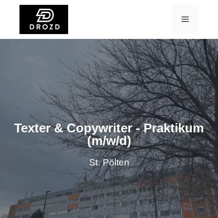
Texter & Copywriter - Prak­ti­kum
(m/w/d)
St. Pölten